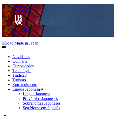
Made in Japan
Hashitag
AkibaSpace
Agenda
Made in Japan
menu
Novidades
Culinária
Curiosidades
Tecnologia
Tradição
Turismo
Entretenimento
Língua Japonesa
Língua Japonesa
Provérbios Japoneses
Sobrenomes Japoneses
Seu Nome em Japonês