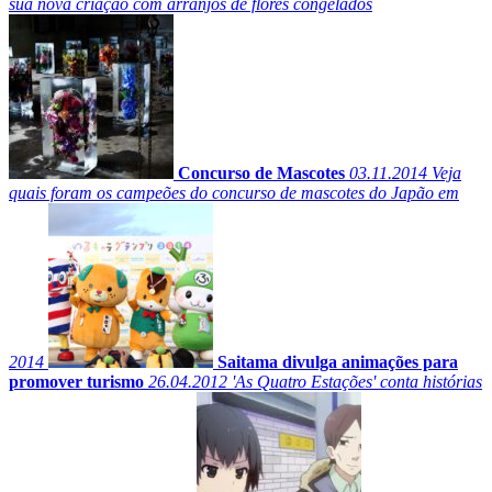
sua nova criação com arranjos de flores congelados
Concurso de Mascotes
03.11.2014
Veja
quais foram os campeões do concurso de mascotes do Japão em
2014
Saitama divulga animações para
promover turismo
26.04.2012
'As Quatro Estações' conta histórias