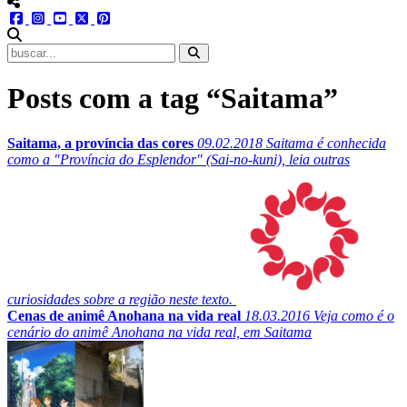
menu redes social
facebook
instagram
youtube
twitter
pinterest
abrir busca no site
Posts com a tag “Saitama”
Saitama, a província das cores
09.02.2018
Saitama é conhecida
como a "Província do Esplendor" (Sai-no-kuni), leia outras
curiosidades sobre a região neste texto.
Cenas de animê Anohana na vida real
18.03.2016
Veja como é o
cenário do animê Anohana na vida real, em Saitama