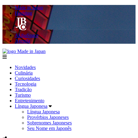
Made in Japan
Hashitag
AkibaSpace
Agenda
Made in Japan
menu
Novidades
Culinária
Curiosidades
Tecnologia
Tradição
Turismo
Entretenimento
Língua Japonesa
Língua Japonesa
Provérbios Japoneses
Sobrenomes Japoneses
Seu Nome em Japonês