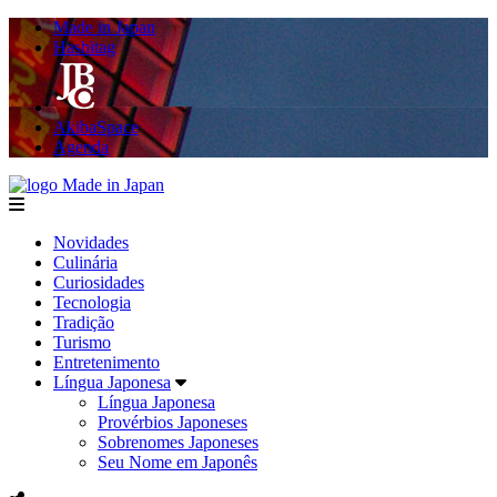
Made in Japan
Hashitag
AkibaSpace
Agenda
Made in Japan
menu
Novidades
Culinária
Curiosidades
Tecnologia
Tradição
Turismo
Entretenimento
Língua Japonesa
Língua Japonesa
Provérbios Japoneses
Sobrenomes Japoneses
Seu Nome em Japonês