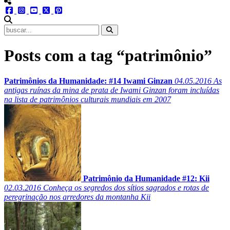
menu redes social
facebook
instagram
youtube
twitter
pinterest
abrir busca no site
Posts com a tag “patrimônio”
Patrimônios da Humanidade: #14 Iwami Ginzan
04.05.2016
As
antigas ruínas da mina de prata de Iwami Ginzan foram incluídas
na lista de patrimônios culturais mundiais em 2007
Patrimônio da Humanidade #12: Kii
02.03.2016
Conheça os segredos dos sítios sagrados e rotas de
peregrinação nos arredores da montanha Kii