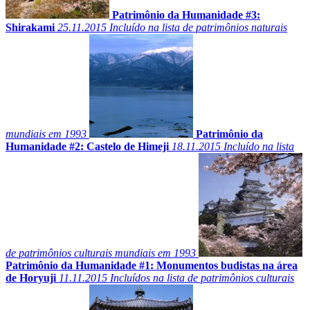
Patrimônio da Humanidade #3:
Shirakami
25.11.2015
Incluído na lista de patrimônios naturais
mundiais em 1993
Patrimônio da
Humanidade #2: Castelo de Himeji
18.11.2015
Incluído na lista
de patrimônios culturais mundiais em 1993
Patrimônio da Humanidade #1: Monumentos budistas na área
de Horyuji
11.11.2015
Incluídos na lista de patrimônios culturais