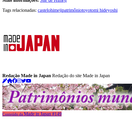
Mais informações:
Site de Himeji
Tags relacionadas:
castelo
himeji
patrimônio
toyotomi hideyoshi
Redação Made in Japan
Redação do site Made in Japan
Made in Japan #149
Conteúdo da