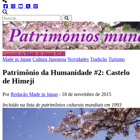
menu redes social
facebook
instagram
youtube
twitter
pinterest
abrir busca no site
Made in Japan #149
Conteúdo da
Made in Japan
Cultura Japonesa
Novidades
Tradição
Turismo
Patrimônio da Humanidade #2: Castelo
de Himeji
Por
Redação Made in Japan
-
18 de novembro de 2015
Incluído na lista de patrimônios culturais mundiais em 1993