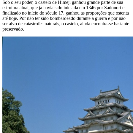
Sob o seu poder, o castelo de Himeji ganhou grande parte de sua
estrutura atual, que já havia sido iniciada em 1346 por Sadonori e
finalizado no início do século 17, ganhou as proporções que ostenta
até hoje. Por não ter sido bombardeado durante a guerra e por não
ser alvo de catástrofes naturais, o castelo, ainda encontra-se bastante
preservado.