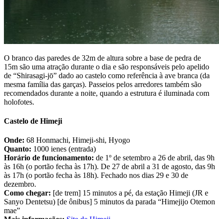
O branco das paredes de 32m de altura sobre a base de pedra de
15m são uma atração durante o dia e são responsáveis pelo apelido
de “Shirasagi-jō” dado ao castelo como referência à ave branca (da
mesma família das garças). Passeios pelos arredores também são
recomendados durante a noite, quando a estrutura é iluminada com
holofotes.
Castelo de Himeji
Onde:
68 Honmachi, Himeji-shi, Hyogo
Quanto:
1000 ienes (entrada)
Horário de funcionamento:
de 1º de setembro a 26 de abril, das 9h
às 16h (o portão fecha às 17h). De 27 de abril a 31 de agosto, das 9h
às 17h (o portão fecha às 18h). Fechado nos dias 29 e 30 de
dezembro.
Como chegar:
[de trem] 15 minutos a pé, da estação Himeji (JR e
Sanyo Dentetsu) [de ônibus] 5 minutos da parada “Himejijo Otemon
mae”