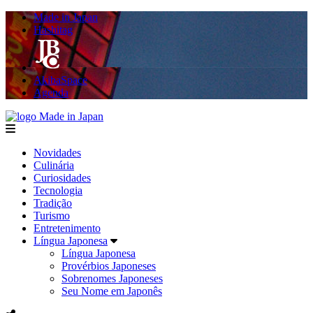
Made in Japan
Hashitag
AkibaSpace
Agenda
Made in Japan
menu
Novidades
Culinária
Curiosidades
Tecnologia
Tradição
Turismo
Entretenimento
Língua Japonesa
Língua Japonesa
Provérbios Japoneses
Sobrenomes Japoneses
Seu Nome em Japonês