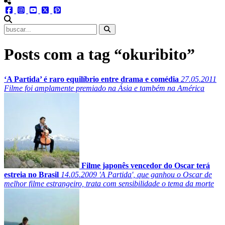
menu redes social
facebook
instagram
youtube
twitter
pinterest
abrir busca no site
Posts com a tag “okuribito”
‘A Partida’ é raro equilíbrio entre drama e comédia
27.05.2011
Filme foi amplamente premiado na Ásia e também na América
Filme japonês vencedor do Oscar terá
estreia no Brasil
14.05.2009
'A Partida', que ganhou o Oscar de
melhor filme estrangeiro, trata com sensibilidade o tema da morte