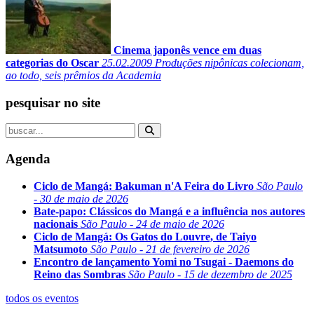
Cinema japonês vence em duas
categorias do Oscar
25.02.2009
Produções nipônicas colecionam,
ao todo, seis prêmios da Academia
pesquisar no site
Agenda
Ciclo de Mangá: Bakuman n'A Feira do Livro
São Paulo
- 30 de maio de 2026
Bate-papo: Clássicos do Mangá e a influência nos autores
nacionais
São Paulo - 24 de maio de 2026
Ciclo de Mangá: Os Gatos do Louvre, de Taiyo
Matsumoto
São Paulo - 21 de fevereiro de 2026
Encontro de lançamento Yomi no Tsugai - Daemons do
Reino das Sombras
São Paulo - 15 de dezembro de 2025
todos os eventos