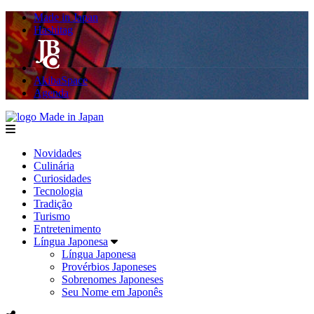
Made in Japan
Hashitag
AkibaSpace
Agenda
Made in Japan
menu
Novidades
Culinária
Curiosidades
Tecnologia
Tradição
Turismo
Entretenimento
Língua Japonesa
Língua Japonesa
Provérbios Japoneses
Sobrenomes Japoneses
Seu Nome em Japonês