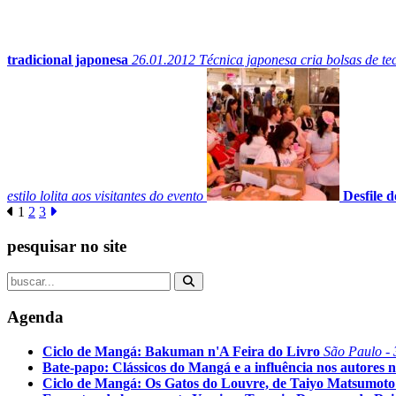
tradicional japonesa
26.01.2012
Técnica japonesa cria bolsas de tec
estilo lolita aos visitantes do evento
Desfile 
1
2
3
pesquisar no site
Agenda
Ciclo de Mangá: Bakuman n'A Feira do Livro
São Paulo - 
Bate-papo: Clássicos do Mangá e a influência nos autores n
Ciclo de Mangá: Os Gatos do Louvre, de Taiyo Matsumoto