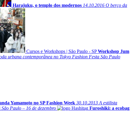
Harajuku, o templo dos modernos
14.10.2016
O berço da
Cursos e Workshops
|
São Paulo - SP
Workshop Jum
oda urbana contemporânea no Tokyo Fashion Festa São Paulo
anda Yamamoto no SP Fashion Week
30.10.2013
A estilista
l
São Paulo – 16 de dezembro
Furoshiki: a ecobag