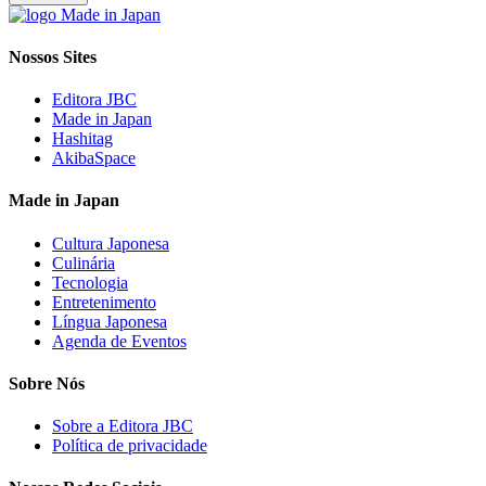
Nossos Sites
Editora JBC
Made in Japan
Hashitag
AkibaSpace
Made in Japan
Cultura Japonesa
Culinária
Tecnologia
Entretenimento
Língua Japonesa
Agenda de Eventos
Sobre Nós
Sobre a Editora JBC
Política de privacidade