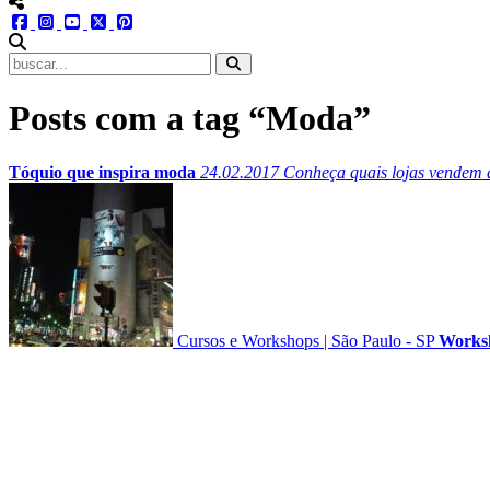
menu redes social
facebook
instagram
youtube
twitter
pinterest
abrir busca no site
Posts com a tag “Moda”
Tóquio que inspira moda
24.02.2017
Conheça quais lojas vendem a
Cursos e Workshops
|
São Paulo - SP
Works