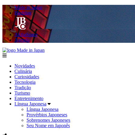
Made in Japan
Hashitag
AkibaSpace
Agenda
Made in Japan
menu
Novidades
Culinária
Curiosidades
Tecnologia
Tradição
Turismo
Entretenimento
Língua Japonesa
Língua Japonesa
Provérbios Japoneses
Sobrenomes Japoneses
Seu Nome em Japonês