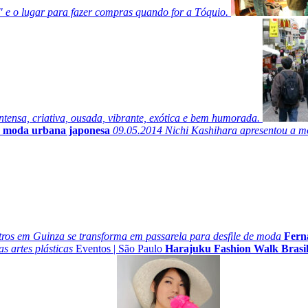
e o lugar para fazer compras quando for a Tóquio.
ntensa, criativa, ousada, vibrante, exótica e bem humorada.
de moda urbana japonesa
09.05.2014
Nichi Kashihara apresentou a m
ros em Guinza se transforma em passarela para desfile de moda
Fern
 artes plásticas
Eventos
|
São Paulo
Harajuku Fashion Walk Brasi