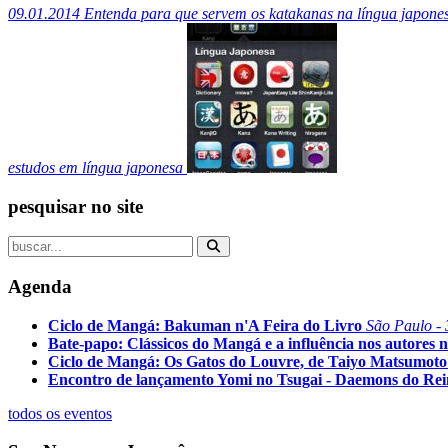
09.01.2014
Entenda para que servem os katakanas na língua japone
estudos em língua japonesa
pesquisar no site
Agenda
Ciclo de Mangá: Bakuman n'A Feira do Livro
São Paulo - 
Bate-papo: Clássicos do Mangá e a influência nos autores n
Ciclo de Mangá: Os Gatos do Louvre, de Taiyo Matsumoto
Encontro de lançamento Yomi no Tsugai - Daemons do Re
todos os eventos