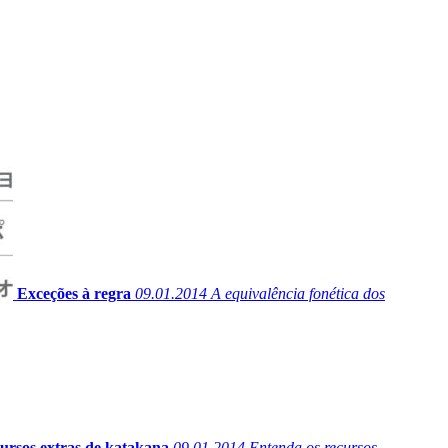
Exceções à regra
09.01.2014
A equivalência fonética dos
ursos extras de katakana
09.01.2014
Entenda os recursos