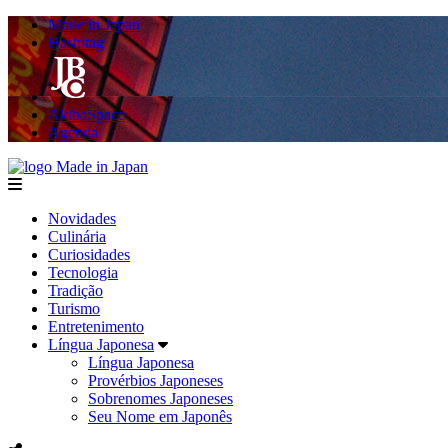
Made in Japan
Hashitag
AkibaSpace
Agenda
Made in Japan
menu
Novidades
Culinária
Curiosidades
Tecnologia
Tradição
Turismo
Entretenimento
Língua Japonesa
Língua Japonesa
Provérbios Japoneses
Sobrenomes Japoneses
Seu Nome em Japonês