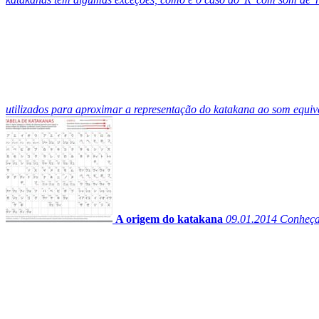
utilizados para aproximar a representação do katakana ao som equiv
A origem do katakana
09.01.2014
Conheça 