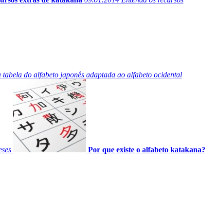
 tabela do alfabeto japonês adaptada ao alfabeto ocidental
eses
Por que existe o alfabeto katakana?