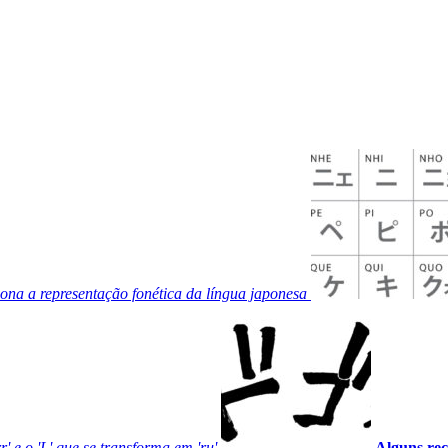
na a representação fonética da língua japonesa
 e o 'L' que se transforma em 'ru'
Alguns rec