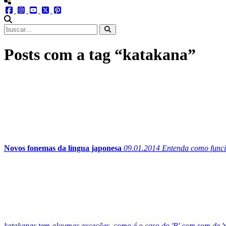
menu redes social
facebook
instagram
youtube
twitter
pinterest
abrir busca no site
Posts com a tag “katakana”
Novos fonemas da língua japonesa
09.01.2014
Entenda como funcio
katakanas tem algumas exceções, como é o caso do 'R' com som de 'rr'