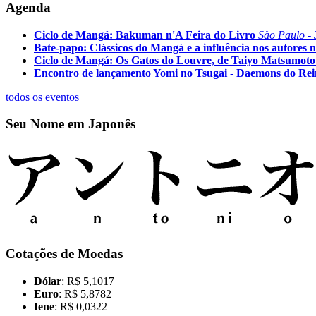
Agenda
Ciclo de Mangá: Bakuman n'A Feira do Livro
São Paulo - 
Bate-papo: Clássicos do Mangá e a influência nos autores n
Ciclo de Mangá: Os Gatos do Louvre, de Taiyo Matsumoto
Encontro de lançamento Yomi no Tsugai - Daemons do Re
todos os eventos
Seu Nome em Japonês
Cotações de Moedas
Dólar
: R$ 5,1017
Euro
: R$ 5,8782
Iene
: R$ 0,0322