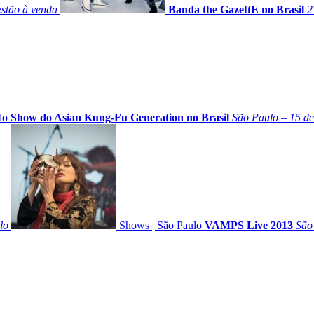
stão à venda
Banda the GazettE no Brasil
2
lo
Show do Asian Kung-Fu Generation no Brasil
São Paulo – 15 d
lo
Shows
|
São Paulo
VAMPS Live 2013
São