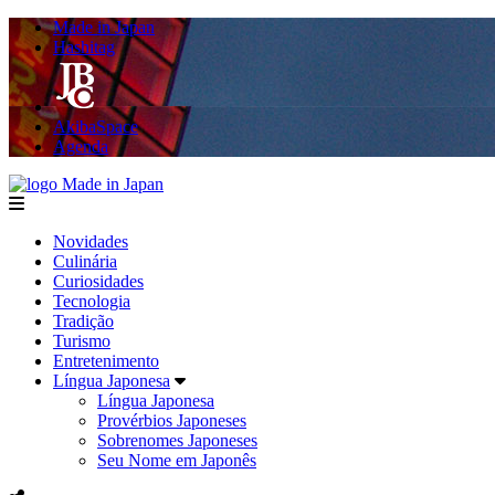
Made in Japan
Hashitag
AkibaSpace
Agenda
Made in Japan
menu
Novidades
Culinária
Curiosidades
Tecnologia
Tradição
Turismo
Entretenimento
Língua Japonesa
Língua Japonesa
Provérbios Japoneses
Sobrenomes Japoneses
Seu Nome em Japonês