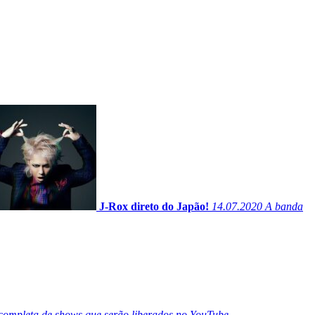
J-Rox direto do Japão!
14.07.2020
A banda
ompleta de shows que serão liberados no YouTube