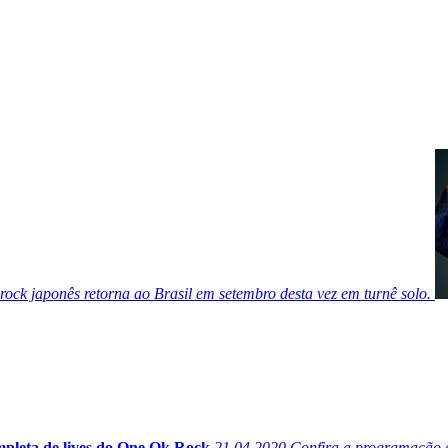
ock japonês retorna ao Brasil em setembro desta vez em turnê solo.
pleta de lives do One Ok Rock
21.04.2020
Confira a programação c