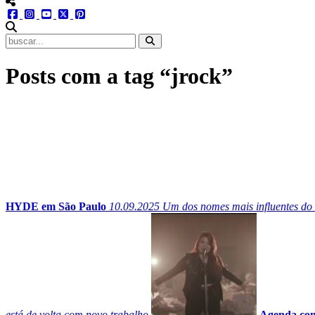
menu redes social
facebook
instagram
youtube
twitter
pinterest
abrir busca no site
Posts com a tag “jrock”
HYDE em São Paulo
10.09.2025
Um dos nomes mais influentes do r
está de volta com novo trabalho
Agenda com