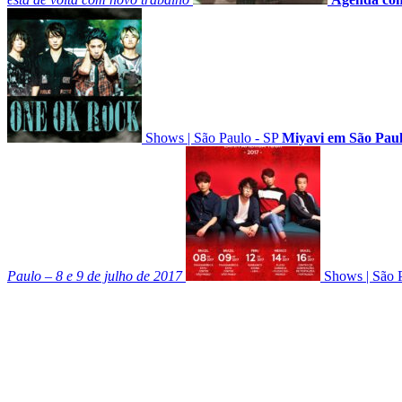
Shows
|
São Paulo - SP
Miyavi em São Pau
Paulo – 8 e 9 de julho de 2017
Shows
|
São 