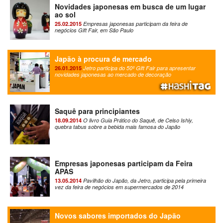
Novidades japonesas em busca de um lugar
ao sol
25.02.2015
Empresas japonesas participam da feira de
negócios Gift Fair, em São Paulo
Japão à procura de mercado
26.01.2015
Jetro participa do 50º Gift Fair para apresentar
novidades japonesas ao mercado de decoração
Saquê para principiantes
18.09.2014
O livro Guia Prático do Saquê, de Celso Ishiy,
quebra tabus sobre a bebida mais famosa do Japão
Empresas japonesas participam da Feira
APAS
13.05.2014
Pavilhão do Japão, da Jetro, participa pela primeira
vez da feira de negócios em supermercados de 2014
Novos sabores importados do Japão