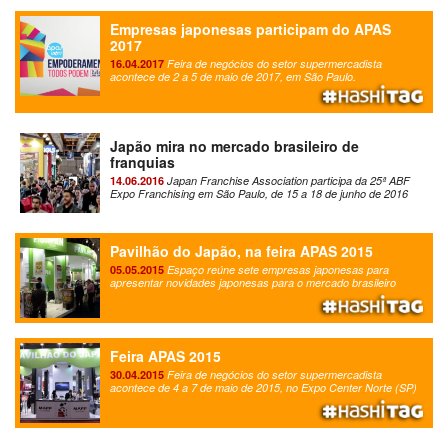
Empresas japonesas participam do APAS
2017
16.04.2017
Feira de negócios do setor supermercadista
acontece de 2 a 5 de maio de 2017, em São Paulo.
Japão mira no mercado brasileiro de
franquias
14.06.2016
Japan Franchise Association participa da 25ª ABF
Expo Franchising em São Paulo, de 15 a 18 de junho de 2016
Pavilhão do Japão, na feira APAS 2015
05.05.2015
Espaço reúne sete empresas japonesas para
apresentar novidades japonesas para o mercado brasileiro
Feira APAS 2015
30.04.2015
Feira de negócios do setor supermercadista
acontece de 4 a 7 de maio de 2015, no Expo Center Norte (SP)