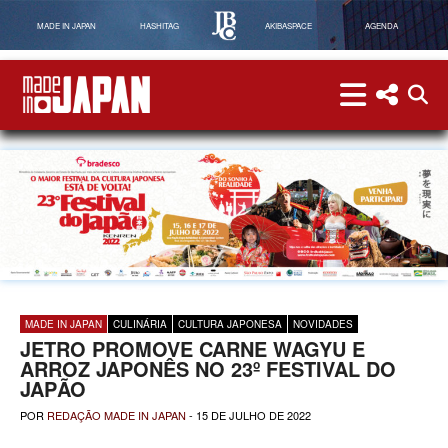
MADE IN JAPAN
HASHITAG
AKIBASPACE
AGENDA
menu
menu red
abri
Made in Japan
MADE IN JAPAN
CULINÁRIA
CULTURA JAPONESA
NOVIDADES
JETRO PROMOVE CARNE WAGYU E
ARROZ JAPONÊS NO 23º FESTIVAL DO
JAPÃO
POR
REDAÇÃO MADE IN JAPAN
-
15 DE JULHO DE 2022