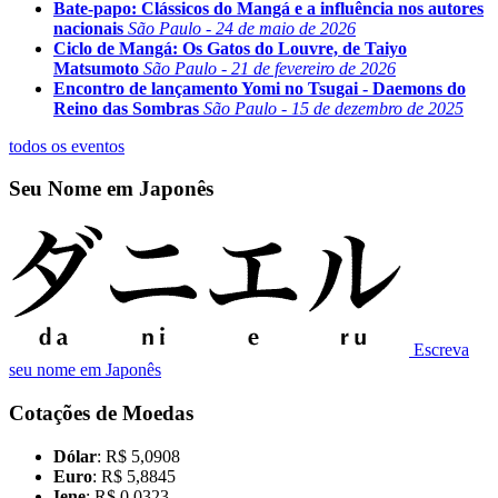
Bate-papo: Clássicos do Mangá e a influência nos autores
nacionais
São Paulo - 24 de maio de 2026
Ciclo de Mangá: Os Gatos do Louvre, de Taiyo
Matsumoto
São Paulo - 21 de fevereiro de 2026
Encontro de lançamento Yomi no Tsugai - Daemons do
Reino das Sombras
São Paulo - 15 de dezembro de 2025
todos os eventos
Seu Nome em Japonês
Escreva
seu nome em Japonês
Cotações de Moedas
Dólar
: R$ 5,0908
Euro
: R$ 5,8845
Iene
: R$ 0,0323