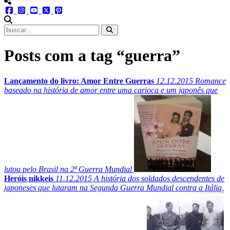
menu redes social
facebook
instagram
youtube
twitter
pinterest
abrir busca no site
Posts com a tag “guerra”
Lançamento do livro: Amor Entre Guerras
12.12.2015
Romance
baseado na história de amor entre uma carioca e um japonês que
lutou pelo Brasil na 2ª Guerra Mundial
Heróis nikkeis
11.12.2015
A história dos soldados descendentes de
japoneses que lutaram na Segunda Guerra Mundial contra a Itália,