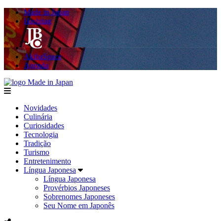
Made in Japan
Hashitag
AkibaSpace
Agenda
Made in Japan
menu
Novidades
Culinária
Curiosidades
Tecnologia
Tradição
Turismo
Entretenimento
Língua Japonesa
Língua Japonesa
Provérbios Japoneses
Sobrenomes Japoneses
Seu Nome em Japonês