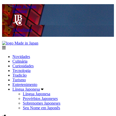
Made in Japan
Hashitag
AkibaSpace
Agenda
Made in Japan
menu
Novidades
Culinária
Curiosidades
Tecnologia
Tradição
Turismo
Entretenimento
Língua Japonesa
Língua Japonesa
Provérbios Japoneses
Sobrenomes Japoneses
Seu Nome em Japonês