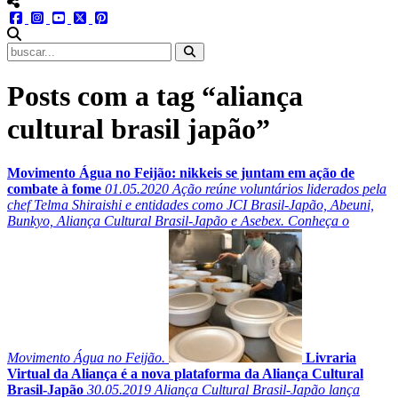
menu redes social
facebook
instagram
youtube
twitter
pinterest
abrir busca no site
Posts com a tag “aliança
cultural brasil japão”
Movimento Água no Feijão: nikkeis se juntam em ação de
combate à fome
01.05.2020
Ação reúne voluntários liderados pela
chef Telma Shiraishi e entidades como JCI Brasil-Japão, Abeuni,
Bunkyo, Aliança Cultural Brasil-Japão e Asebex. Conheça o
Movimento Água no Feijão.
Livraria
Virtual da Aliança é a nova plataforma da Aliança Cultural
Brasil-Japão
30.05.2019
Aliança Cultural Brasil-Japão lança