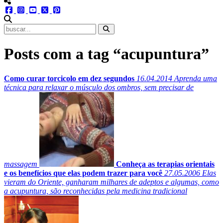
menu redes social
facebook
instagram
youtube
twitter
pinterest
abrir busca no site
Posts com a tag “acupuntura”
Como curar torcicolo em dez segundos
16.04.2014
Aprenda uma
técnica para relaxar o músculo dos ombros, sem precisar de
massagem
Conheça as terapias orientais
e os benefícios que elas podem trazer para você
27.05.2006
Elas
vieram do Oriente, ganharam milhares de adeptos e algumas, como
a acupuntura, são reconhecidas pela medicina tradicional