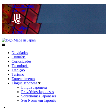
Made in Japan
Hashitag
AkibaSpace
Agenda
Made in Japan
menu
Novidades
Culinária
Curiosidades
Tecnologia
Tradição
Turismo
Entretenimento
Língua Japonesa
Língua Japonesa
Provérbios Japoneses
Sobrenomes Japoneses
Seu Nome em Japonês