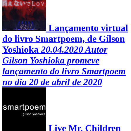
Lançamento virtual
do livro Smartpoem, de Gílson
Yoshioka
20.04.2020
Autor
Gílson Yoshioka promeve
lançamento do livro Smartpoem
no dia 20 de abril de 2020
Live Mr. Children