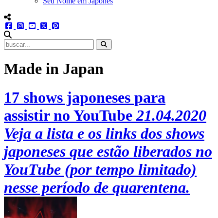
Seu Nome em Japonês
menu redes social
facebook
instagram
youtube
twitter
pinterest
abrir busca no site
Made in Japan
17 shows japoneses para
assistir no YouTube
21.04.2020
Veja a lista e os links dos shows
japoneses que estão liberados no
YouTube (por tempo limitado)
nesse período de quarentena.