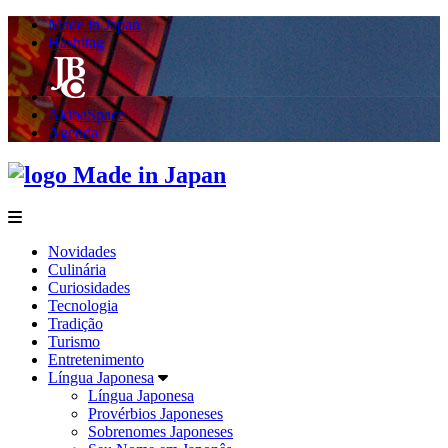
Made in Japan
Hashitag
AkibaSpace
Agenda
Made in Japan
menu
Novidades
Culinária
Curiosidades
Tecnologia
Tradição
Turismo
Entretenimento
Língua Japonesa
Língua Japonesa
Provérbios Japoneses
Sobrenomes Japoneses