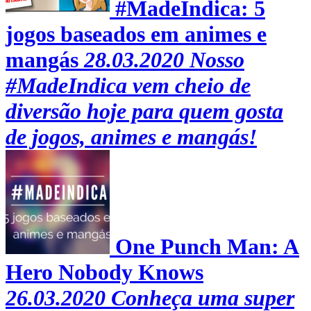
#MadeIndica: 5
jogos baseados em animes e
mangás
28.03.2020
Nosso
#MadeIndica vem cheio de
diversão hoje para quem gosta
de jogos, animes e mangás!
One Punch Man: A
Hero Nobody Knows
26.03.2020
Conheça uma super