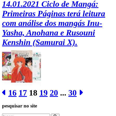
14.01.2021
Ciclo de Mangá:
Primeiras Páginas terá leitura
com análise dos mangás Inu-
Yasha, Anohana e Rusouni
Kenshin (Samurai X).
16
17
18
19
20
...
30
pesquisar no site