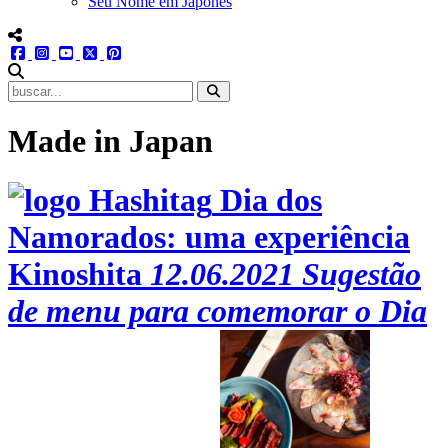
Seu Nome em Japonês
menu redes social
facebook
instagram
youtube
twitter
pinterest
abrir busca no site
Made in Japan
Dia dos
Namorados: uma experiência
Kinoshita
12.06.2021
Sugestão
de menu para comemorar o Dia