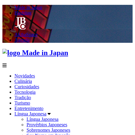
Made in Japan
Hashitag
AkibaSpace
Agenda
Made in Japan
menu
Novidades
Culinária
Curiosidades
Tecnologia
Tradição
Turismo
Entretenimento
Língua Japonesa
Língua Japonesa
Provérbios Japoneses
Sobrenomes Japoneses