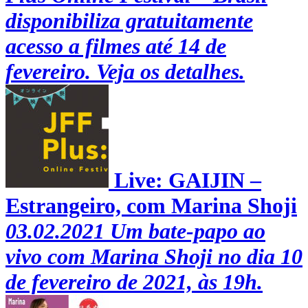
disponibiliza gratuitamente
acesso a filmes até 14 de
fevereiro. Veja os detalhes.
Live: GAIJIN –
Estrangeiro, com Marina Shoji
03.02.2021
Um bate-papo ao
vivo com Marina Shoji no dia 10
de fevereiro de 2021, às 19h.