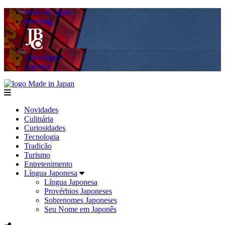
Made in Japan
Hashitag
AkibaSpace
Agenda
Made in Japan
menu
Novidades
Culinária
Curiosidades
Tecnologia
Tradição
Turismo
Entretenimento
Língua Japonesa
Língua Japonesa
Provérbios Japoneses
Sobrenomes Japoneses
Seu Nome em Japonês