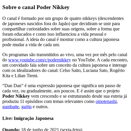
Sobre o canal Poder Nikkey
O canal é formado por um grupo de quatro nikkeys (descendentes
de japoneses nascidos fora do Japão) que decidiram se unir para
compartilhar curiosidades sobre suas origens, sobre a forma que
foram educados e como isso influenciou a vida pessoal e
profissional. A ideia do canal é mostrar como a cultura japonesa
pode mudar a vida de cada um.
Os programas são transmitidos ao vivo, uma vez por mês pelo canal
do
www.youtube.com/c/podernikkey
no YouTube. A cada encontro,
um convidado fala sobre um conceito da cultura japonesa e interage
com os idealizadores do canal: Celso Saito, Luciana Sato, Rogério
Kita e Lilian Tiemi.
“Dan Dan” é uma expressão japonesa que significa um passo de
cada vez, ou gradualmente, aos poucos. E é assim que o projeto
Poder Nikkey
vem crescendo e se estruturando desde sua estreia já
produziu 11 episódios com temas relevantes como
omotenashi
,
gambatte
,
gaijin
e outros.
Live: Imigração Japonesa
Quando:
18 de junho de 2021 (sexta-feira)