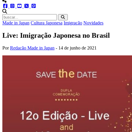
menu redes social
facebook
instagram
youtube
twitter
pinterest
abrir busca no site
Made in Japan
Cultura Japonesa
Imigração
Novidades
Live: Imigração Japonesa no Brasil
Por
Redação Made in Japan
-
14 de junho de 2021