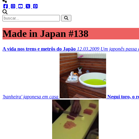
menu redes social
facebook
instagram
youtube
twitter
pinterest
abrir busca no site
Made in Japan #138
A vida nos trens e metrôs do Japão
12.03.2009
Um japonês passa ce
'banheira' japonesa em casa
Negui toro, o r