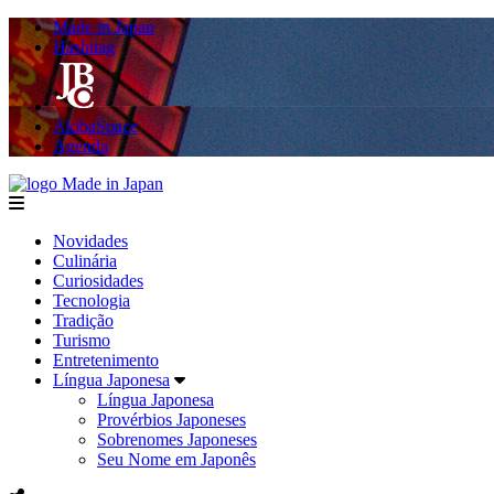
Made in Japan
Hashitag
AkibaSpace
Agenda
Made in Japan
menu
Novidades
Culinária
Curiosidades
Tecnologia
Tradição
Turismo
Entretenimento
Língua Japonesa
Língua Japonesa
Provérbios Japoneses
Sobrenomes Japoneses
Seu Nome em Japonês