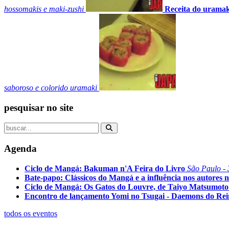
hossomakis e maki-zushi
Receita do uramak
saboroso e colorido uramaki
pesquisar no site
Agenda
Ciclo de Mangá: Bakuman n'A Feira do Livro
São Paulo - 
Bate-papo: Clássicos do Mangá e a influência nos autores n
Ciclo de Mangá: Os Gatos do Louvre, de Taiyo Matsumoto
Encontro de lançamento Yomi no Tsugai - Daemons do Re
todos os eventos