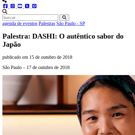
menu redes social
facebook
instagram
youtube
twitter
pinterest
abrir busca no site
agenda de eventos
Palestras
São Paulo - SP
Palestra: DASHI: O autêntico sabor do
Japão
publicado em
15 de outubro de 2018
São Paulo – 17 de outubro de 2018