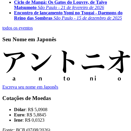
Ciclo de Mangá: Os Gatos do Louvre, de Taiyo
Matsumoto
São Paulo - 21 de fevereiro de 2026
Encontro de lançamento Yomi no Tsugai - Daemons do
Reino das Sombras
São Paulo - 15 de dezembro de 2025
todos os eventos
Seu Nome em Japonês
Escreva seu nome em Japonês
Cotações de Moedas
Dólar
: R$ 5,0908
Euro
: R$ 5,8845
Iene
: R$ 0,0323
Fonte: BCB (07/08/2026)