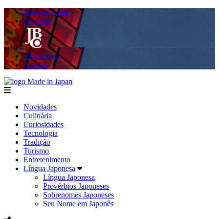
Made in Japan
Hashitag
AkibaSpace
Agenda
Made in Japan
menu
Novidades
Culinária
Curiosidades
Tecnologia
Tradição
Turismo
Entretenimento
Língua Japonesa
Língua Japonesa
Provérbios Japoneses
Sobrenomes Japoneses
Seu Nome em Japonês