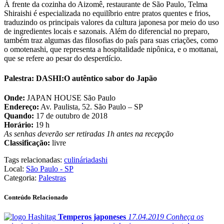
À frente da cozinha do Aizomê, restaurante de São Paulo, Telma
Shiraishi é especializada no equilíbrio entre pratos quentes e frios,
traduzindo os principais valores da cultura japonesa por meio do uso
de ingredientes locais e sazonais. Além do diferencial no preparo,
também traz algumas das filosofias do país para suas criações, como
o omotenashi, que representa a hospitalidade nipônica, e o mottanai,
que se refere ao pesar do desperdício.
Palestra: DASHI:O autêntico sabor do Japão
Onde:
JAPAN HOUSE São Paulo
Endereço:
Av. Paulista, 52. São Paulo – SP
Quando:
17 de outubro de 2018
Horário:
19 h
As senhas deverão ser retiradas 1h antes na recepção
Classificação:
livre
Tags relacionadas:
culinária
dashi
Local:
São Paulo - SP
Categoria:
Palestras
Conteúdo Relacionado
Temperos japoneses
17.04.2019
Conheça os