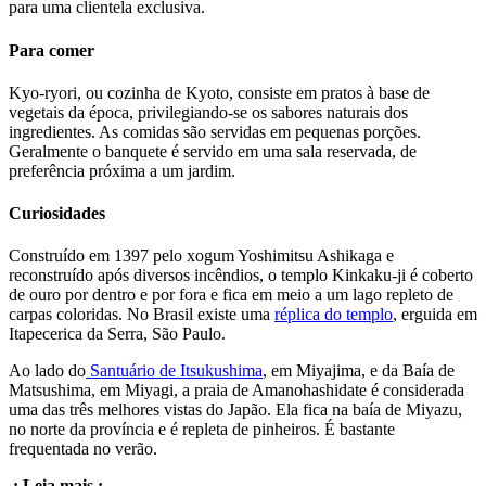
para uma clientela exclusiva.
Para comer
Kyo-ryori, ou cozinha de Kyoto, consiste em pratos à base de
vegetais da época, privilegiando-se os sabores naturais dos
ingredientes. As comidas são servidas em pequenas porções.
Geralmente o banquete é servido em uma sala reservada, de
preferência próxima a um jardim.
Curiosidades
Construído em 1397 pelo xogum Yoshimitsu Ashikaga e
reconstruído após diversos incêndios, o templo Kinkaku-ji é coberto
de ouro por dentro e por fora e fica em meio a um lago repleto de
carpas coloridas. No Brasil existe uma
réplica do templo
, erguida em
Itapecerica da Serra, São Paulo.
Ao lado do
Santuário de Itsukushima
, em Miyajima, e da Baía de
Matsushima, em Miyagi, a praia de Amanohashidate é considerada
uma das três melhores vistas do Japão. Ela fica na baía de Miyazu,
no norte da província e é repleta de pinheiros. É bastante
frequentada no verão.
.: Leia mais :.