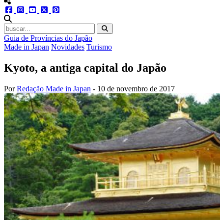
menu redes social
facebook
instagram
youtube
twitter
pinterest
abrir busca no site
Guia de Províncias do Japão
Made in Japan
Novidades
Turismo
Kyoto, a antiga capital do Japão
Por
Redação Made in Japan
-
10 de novembro de 2017