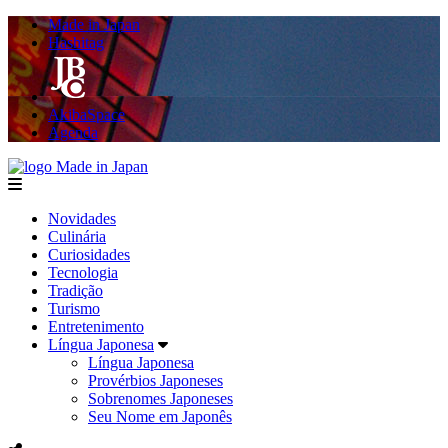
Made in Japan
Hashitag
AkibaSpace
Agenda
Made in Japan
menu
Novidades
Culinária
Curiosidades
Tecnologia
Tradição
Turismo
Entretenimento
Língua Japonesa
Língua Japonesa
Provérbios Japoneses
Sobrenomes Japoneses
Seu Nome em Japonês