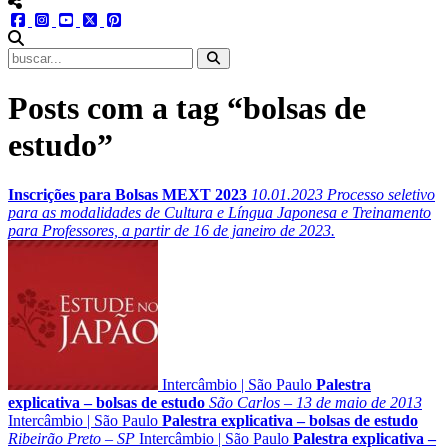
menu redes social
facebook
instagram
youtube
twitter
pinterest
abrir busca no site
Posts com a tag “bolsas de
estudo”
Inscrições para Bolsas MEXT 2023
10.01.2023
Processo seletivo
para as modalidades de Cultura e Língua Japonesa e Treinamento
para Professores, a partir de 16 de janeiro de 2023.
Intercâmbio
|
São Paulo
Palestra
explicativa – bolsas de estudo
São Carlos – 13 de maio de 2013
Intercâmbio
|
São Paulo
Palestra explicativa – bolsas de estudo
Ribeirão Preto – SP
Intercâmbio
|
São Paulo
Palestra explicativa –