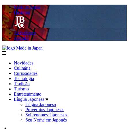
Made in Japan
Hashitag
AkibaSpace
Agenda
Made in Japan
menu
Novidades
Culinária
Curiosidades
Tecnologia
Tradição
Turismo
Entretenimento
Língua Japonesa
Língua Japonesa
Provérbios Japoneses
Sobrenomes Japoneses
Seu Nome em Japonês