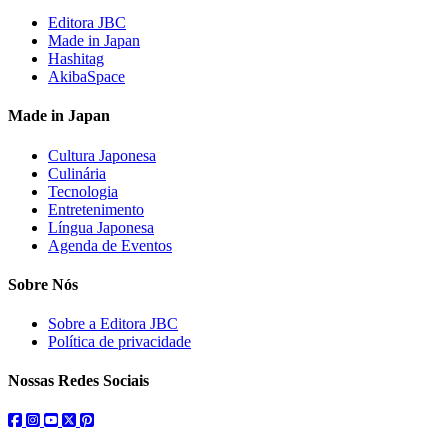
Editora JBC
Made in Japan
Hashitag
AkibaSpace
Made in Japan
Cultura Japonesa
Culinária
Tecnologia
Entretenimento
Língua Japonesa
Agenda de Eventos
Sobre Nós
Sobre a Editora JBC
Política de privacidade
Nossas Redes Sociais
facebook
instagram
youtube
twitter
pinterest