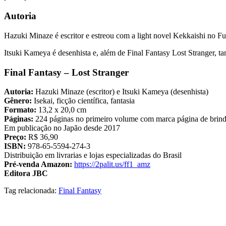
Autoria
Hazuki Minaze é escritor e estreou com a light novel Kekkaishi no Fugu
Itsuki Kameya é desenhista e, além de Final Fantasy Lost Stranger, 
Final Fantasy – Lost Stranger
Autoria:
Hazuki Minaze (escritor) e Itsuki Kameya (desenhista)
Gênero:
Isekai, ficção científica, fantasia
Formato:
13,2 x 20,0 cm
Páginas:
224 páginas no primeiro volume com marca página de brind
Em publicação no Japão desde 2017
Preço:
R$ 36,90
ISBN:
978-65-5594-274-3
Distribuição em livrarias e lojas especializadas do Brasil
Pré-venda Amazon:
https://2palit.us/ff1_amz
Editora JBC
Tag relacionada:
Final Fantasy