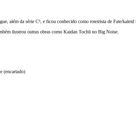
e, além da série C³, e ficou conhecido como roteirista de Fate/kaleid l
também ilustrou outras obras como Kaidan Tochū no Big Noise.
e (encartado)