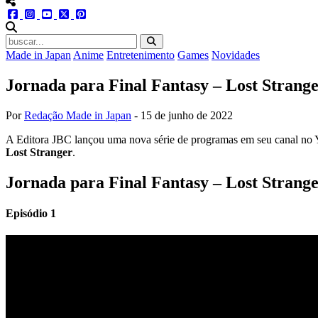
menu redes social
facebook
instagram
youtube
twitter
pinterest
abrir busca no site
Made in Japan
Anime
Entretenimento
Games
Novidades
Jornada para Final Fantasy – Lost Strang
Por
Redação Made in Japan
-
15 de junho de 2022
A Editora JBC lançou uma nova série de programas em seu canal no Y
Lost Stranger
.
Jornada para Final Fantasy – Lost Strang
Episódio 1