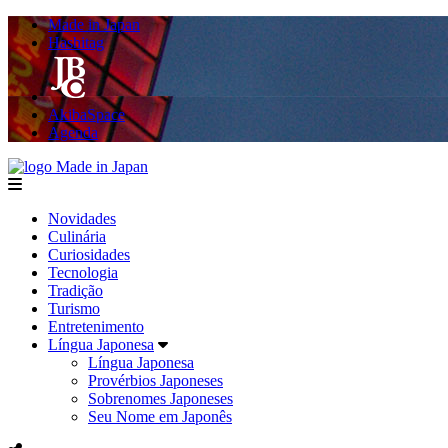
Made in Japan
Hashitag
AkibaSpace
Agenda
Made in Japan
menu
Novidades
Culinária
Curiosidades
Tecnologia
Tradição
Turismo
Entretenimento
Língua Japonesa
Língua Japonesa
Provérbios Japoneses
Sobrenomes Japoneses
Seu Nome em Japonês