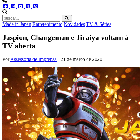
menu redes social
facebook
instagram
youtube
twitter
pinterest
abrir busca no site
Made in Japan
Entretenimento
Novidades
TV & Séries
Jaspion, Changeman e Jiraiya voltam à
TV aberta
Por
Assessoria de Imprensa
-
21 de março de 2020