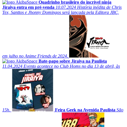
Quadrinho brasileiro do incrível ninja
Jiraiya entra em pré-venda
10.07.2024
História inédita de Chris
Tex, Santtos e Jhonny Domingos será lançada pela Editora JBC,
em julho no Anime Friends de 2024.
Bate-papo sobre Jiraiya na Paulista
11.04.2024
Evento acontece no Club Homs no dia 13 de abril, às
15h.
Feira Geek na Avenida Paulista
São