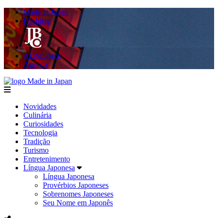
Made in Japan
Hashitag
AkibaSpace
Agenda
Made in Japan
menu
Novidades
Culinária
Curiosidades
Tecnologia
Tradição
Turismo
Entretenimento
Língua Japonesa
Língua Japonesa
Provérbios Japoneses
Sobrenomes Japoneses
Seu Nome em Japonês