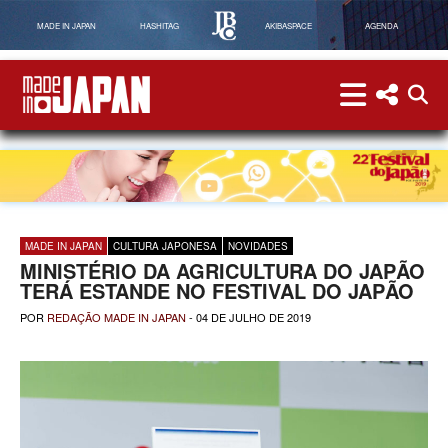
MADE IN JAPAN
HASHITAG
AKIBASPACE
AGENDA
menu
menu red
abri
Made in Japan
MADE IN JAPAN
CULTURA JAPONESA
NOVIDADES
MINISTÉRIO DA AGRICULTURA DO JAPÃO
TERÁ ESTANDE NO FESTIVAL DO JAPÃO
POR
REDAÇÃO MADE IN JAPAN
-
04 DE JULHO DE 2019