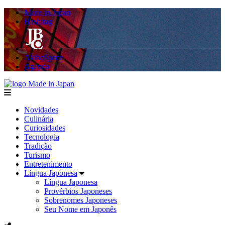
Made in Japan
Hashitag
AkibaSpace
Agenda
Made in Japan
menu
Novidades
Culinária
Curiosidades
Tecnologia
Tradição
Turismo
Entretenimento
Língua Japonesa
Língua Japonesa
Provérbios Japoneses
Sobrenomes Japoneses
Seu Nome em Japonês