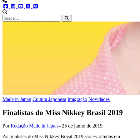
menu redes social
facebook
instagram
youtube
twitter
pinterest
abrir busca no site
Made in Japan
Cultura Japonesa
Imigração
Novidades
Finalistas do Miss Nikkey Brasil 2019
Por
Redação Made in Japan
-
25 de junho de 2019
As finalistas do Miss Nikkey Brasil 2019 são escolhidas em