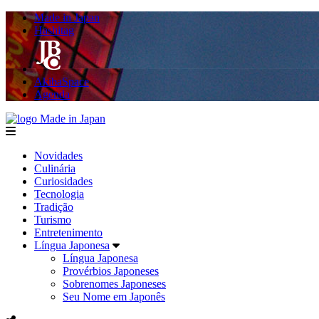
Made in Japan
Hashitag
AkibaSpace
Agenda
Made in Japan
menu
Novidades
Culinária
Curiosidades
Tecnologia
Tradição
Turismo
Entretenimento
Língua Japonesa
Língua Japonesa
Provérbios Japoneses
Sobrenomes Japoneses
Seu Nome em Japonês