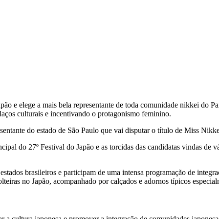
apão e elege a mais bela representante de toda comunidade nikkei do P
 laços culturais e incentivando o protagonismo feminino.
esentante do estado de São Paulo que vai disputar o título de Miss Nikk
ipal do 27º Festival do Japão e as torcidas das candidatas vindas de v
s estados brasileiros e participam de uma intensa programação de integr
olteiras no Japão, acompanhado por calçados e adornos típicos especial
 a cultura japonesa e promover a integração de comunidades japonesas 