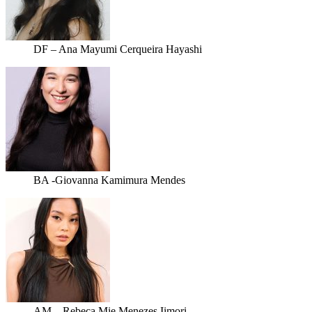
DF – Ana Mayumi Cerqueira Hayashi
BA -Giovanna Kamimura Mendes
AM – Rebeca Mie Menezes Iimori