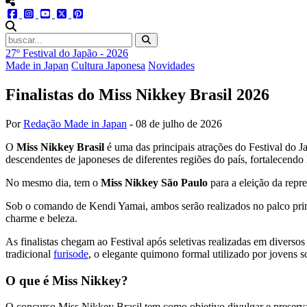
menu redes social
facebook
instagram
youtube
twitter
pinterest
abrir busca no site
27º Festival do Japão - 2026
Made in Japan
Cultura Japonesa
Novidades
Finalistas do Miss Nikkey Brasil 2026
Por
Redação Made in Japan
-
08 de julho de 2026
O
Miss Nikkey Brasil
é uma das principais atrações do Festival do J
descendentes de japoneses de diferentes regiões do país, fortalecendo
No mesmo dia, tem o
Miss Nikkey São Paulo
para a eleição da repr
Sob o comando de Kendi Yamai, ambos serão realizados no palco princ
charme e beleza.
As finalistas chegam ao Festival após seletivas realizadas em diverso
tradicional
furisode
, o elegante quimono formal utilizado por jovens s
O que é Miss Nikkey?
O concurso Miss Nikkey Brasil tem como objetivo divulgar e preservar