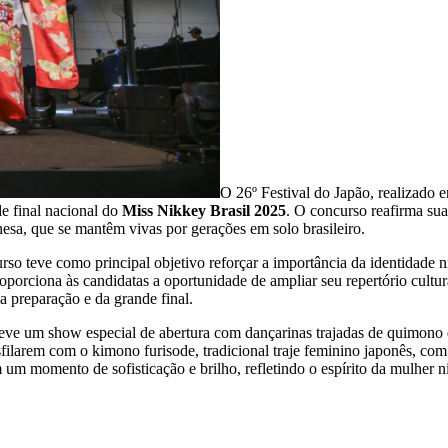
O 26º Festival do Japão, realizado 
de final nacional do
Miss Nikkey Brasil 2025
. O concurso reafirma sua
onesa, que se mantêm vivas por gerações em solo brasileiro.
rso teve como principal objetivo reforçar a importância da identidade n
porciona às candidatas a oportunidade de ampliar seu repertório cultur
 preparação e da grande final.
ve um show especial de abertura com dançarinas trajadas de quimono q
ilarem com o kimono furisode, tradicional traje feminino japonês, co
am um momento de sofisticação e brilho, refletindo o espírito da mulhe