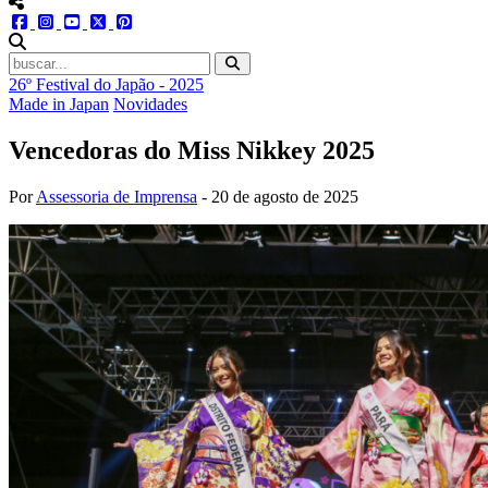
menu redes social
facebook
instagram
youtube
twitter
pinterest
abrir busca no site
26º Festival do Japão - 2025
Made in Japan
Novidades
Vencedoras do Miss Nikkey 2025
Por
Assessoria de Imprensa
-
20 de agosto de 2025