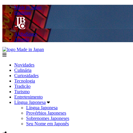
Made in Japan
Hashitag
AkibaSpace
Agenda
Made in Japan
menu
Novidades
Culinária
Curiosidades
Tecnologia
Tradição
Turismo
Entretenimento
Língua Japonesa
Língua Japonesa
Provérbios Japoneses
Sobrenomes Japoneses
Seu Nome em Japonês