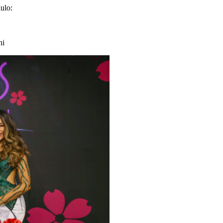
ulo:
hi