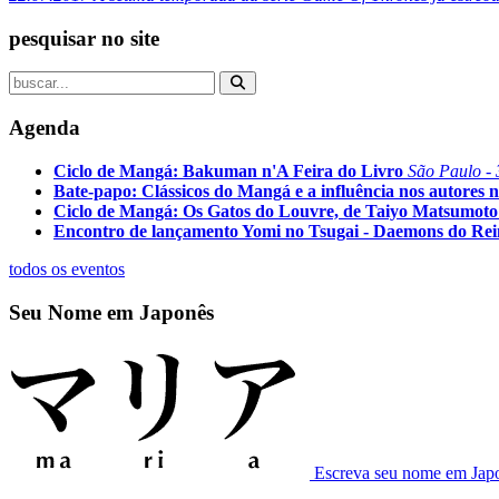
pesquisar no site
Agenda
Ciclo de Mangá: Bakuman n'A Feira do Livro
São Paulo - 
Bate-papo: Clássicos do Mangá e a influência nos autores n
Ciclo de Mangá: Os Gatos do Louvre, de Taiyo Matsumoto
Encontro de lançamento Yomi no Tsugai - Daemons do Re
todos os eventos
Seu Nome em Japonês
Escreva seu nome em Jap