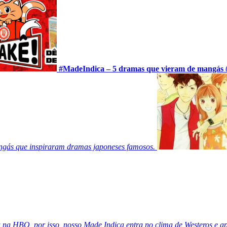
#MadeIndica – 5 dramas que vieram de mangás
angás que inspiraram dramas japoneses famosos.
 na HBO, por isso, nosso Made Indica entra no clima de Westeros e a