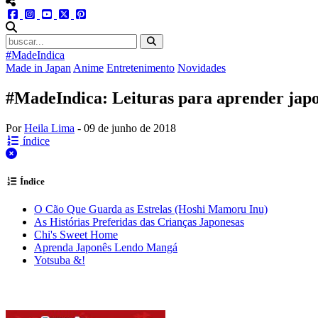
menu redes social
facebook
instagram
youtube
twitter
pinterest
abrir busca no site
#MadeIndica
Made in Japan
Anime
Entretenimento
Novidades
#MadeIndica: Leituras para aprender jap
Por
Heila Lima
-
09 de junho de 2018
índice
fechar
Índice
O Cão Que Guarda as Estrelas (Hoshi Mamoru Inu)
As Histórias Preferidas das Crianças Japonesas
Chi's Sweet Home
Aprenda Japonês Lendo Mangá
Yotsuba &!