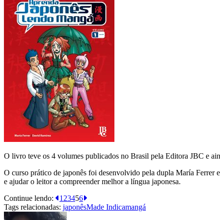
O livro teve os 4 volumes publicados no Brasil pela Editora JBC e ai
O curso prático de japonês foi desenvolvido pela dupla María Ferrer 
e ajudar o leitor a compreender melhor a língua japonesa.
Continue lendo:
1
2
3
4
5
6
Tags relacionadas:
japonês
Made Indica
mangá