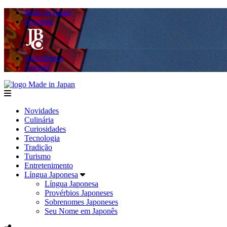
Made in Japan
Hashitag
AkibaSpace
Agenda
Made in Japan
menu
Novidades
Culinária
Curiosidades
Tecnologia
Tradição
Turismo
Entretenimento
Língua Japonesa
Língua Japonesa
Provérbios Japoneses
Sobrenomes Japoneses
Seu Nome em Japonês