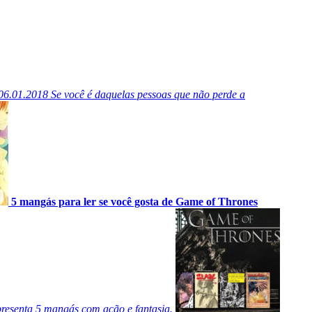
06.01.2018
Se você é daquelas pessoas que não perde a
5 mangás para ler se você gosta de Game of Thrones
presenta 5 mangás com ação e fantasia.