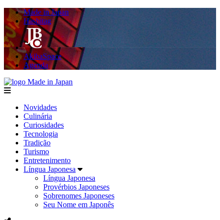
Made in Japan
Hashitag
AkibaSpace
Agenda
Made in Japan
menu
Novidades
Culinária
Curiosidades
Tecnologia
Tradição
Turismo
Entretenimento
Língua Japonesa
Língua Japonesa
Provérbios Japoneses
Sobrenomes Japoneses
Seu Nome em Japonês