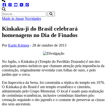
menu redes social
facebook
instagram
youtube
twitter
pinterest
abrir busca no site
Made in Japan
Novidades
Kinkaku-ji do Brasil celebrará
homenagens no Dia de Finados
Por
Karin Kimura
-
28 de outubro de 2013
No Japão, o Kinkaku-ji (Templo do Pavilhão Dourado) é um dos
principais pontos turísticos que chamam atenção pela imponência da
construção, originalmente revestida com folhas de ouro, e pelo
jardim que o cerca.
Em Itapecerica da Serra, foi construída a réplica do templo em 1976.
O Kinkaku-ji do Brasil é um templo ecumênico e cinerário,
administrado pelo Grupo Memorial. O local é usado para realização
de cerimônias ecumênicas, inclusive cerimônias fúnebres pós-
cremação seguindo o rito japonês e o costume de preservar as cinzas
dos seus ancestrais.