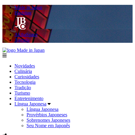
Made in Japan
Hashitag
AkibaSpace
Agenda
Made in Japan
menu
Novidades
Culinária
Curiosidades
Tecnologia
Tradição
Turismo
Entretenimento
Língua Japonesa
Língua Japonesa
Provérbios Japoneses
Sobrenomes Japoneses
Seu Nome em Japonês