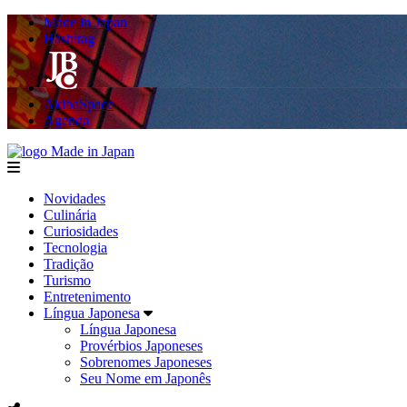
Made in Japan
Hashitag
AkibaSpace
Agenda
Made in Japan
menu
Novidades
Culinária
Curiosidades
Tecnologia
Tradição
Turismo
Entretenimento
Língua Japonesa
Língua Japonesa
Provérbios Japoneses
Sobrenomes Japoneses
Seu Nome em Japonês