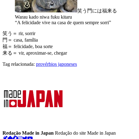
笑う門には福来る
Warau kado niwa fuku kitaru
“A felicidade vive na casa de quem sempre sorri”
笑う＝ rir, sorrir
門＝ casa, família
福＝ felicidade, boa sorte
来る＝ vir, aproximar-se, chegar
Tag relacionada:
provérbios japoneses
Redação Made in Japan
Redação do site Made in Japan