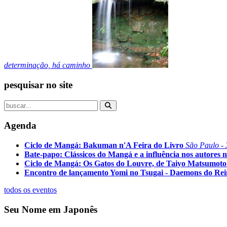
determinação, há caminho
pesquisar no site
Agenda
Ciclo de Mangá: Bakuman n'A Feira do Livro
São Paulo - 
Bate-papo: Clássicos do Mangá e a influência nos autores n
Ciclo de Mangá: Os Gatos do Louvre, de Taiyo Matsumoto
Encontro de lançamento Yomi no Tsugai - Daemons do Re
todos os eventos
Seu Nome em Japonês