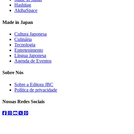
Hashitag
AkibaSpace
Made in Japan
Cultura Japonesa
Culinária
Tecnologia
Entretenimento
Língua Japonesa
Agenda de Eventos
Sobre Nós
Sobre a Editora JBC
Política de privacidade
Nossas Redes Sociais
facebook
instagram
youtube
twitter
pinterest