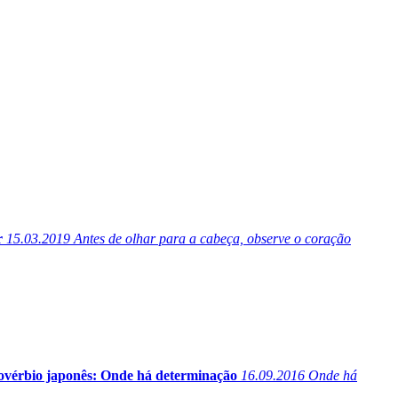
r
15.03.2019
Antes de olhar para a cabeça, observe o coração
ovérbio japonês: Onde há determinação
16.09.2016
Onde há