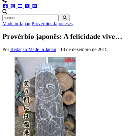
menu redes social
facebook
instagram
youtube
twitter
pinterest
abrir busca no site
Made in Japan
Provérbios Japoneses
Provérbio japonês: A felicidade vive…
Por
Redação Made in Japan
-
13 de dezembro de 2015