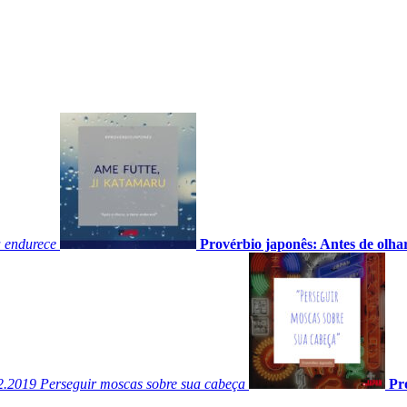
a endurece
Provérbio japonês: Antes de olha
2.2019
Perseguir moscas sobre sua cabeça
Pr