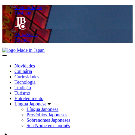
Made in Japan
Hashitag
AkibaSpace
Agenda
Made in Japan
menu
Novidades
Culinária
Curiosidades
Tecnologia
Tradição
Turismo
Entretenimento
Língua Japonesa
Língua Japonesa
Provérbios Japoneses
Sobrenomes Japoneses
Seu Nome em Japonês