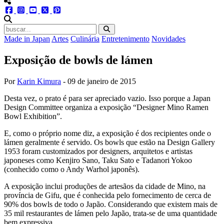
menu redes social
facebook
instagram
youtube
twitter
pinterest
abrir busca no site
Made in Japan
Artes
Culinária
Entretenimento
Novidades
Exposição de bowls de lámen
Por
Karin Kimura
-
09 de janeiro de 2015
Desta vez, o prato é para ser apreciado vazio. Isso porque a Japan
Design Committee organiza a exposição “Designer Mino Ramen
Bowl Exhibition”.
E, como o próprio nome diz, a exposição é dos recipientes onde o
lámen geralmente é servido. Os bowls que estão na Design Gallery
1953 foram customizados por designers, arquitetos e artistas
japoneses como Kenjiro Sano, Taku Sato e Tadanori Yokoo
(conhecido como o Andy Warhol japonês).
A exposição inclui produções de artesãos da cidade de Mino, na
província de Gifu, que é conhecida pelo fornecimento de cerca de
90% dos bowls de todo o Japão. Considerando que existem mais de
35 mil restaurantes de lámen pelo Japão, trata-se de uma quantidade
bem expressiva.