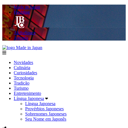
Made in Japan
Hashitag
AkibaSpace
Agenda
Made in Japan
menu
Novidades
Culinária
Curiosidades
Tecnologia
Tradição
Turismo
Entretenimento
Língua Japonesa
Língua Japonesa
Provérbios Japoneses
Sobrenomes Japoneses
Seu Nome em Japonês