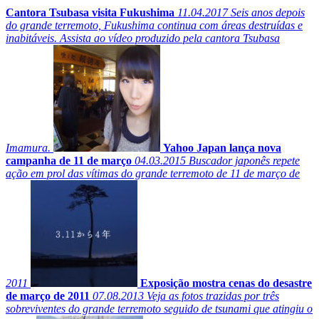
Cantora Tsubasa visita Fukushima
11.04.2017
Seis anos depois
do grande terremoto, Fukushima continua com áreas destruídas e
inabitáveis. Assista ao vídeo produzido pela cantora Tsubasa
Imamura.
Yahoo Japan lança nova
campanha de 11 de março
04.03.2015
Buscador japonês repete
ação em prol das vítimas do grande terremoto de 11 de março de
2011
Exposição mostra cenas do desastre
de março de 2011
07.08.2013
Veja as fotos trazidas por três
sobreviventes do grande terremoto seguido de tsunami que atingiu o