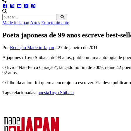
menu redes social
facebook
instagram
youtube
twitter
pinterest
abrir busca no site
Made in Japan
Artes
Entretenimento
Poeta japonesa de 99 anos escreve best-sell
Por
Redação Made in Japan
-
27 de janeiro de 2011
A japonesa Toyo Shibata, de 99 anos, publicou uma antologia de poem
O livro “Não Perca Coração”, lançado no fim de 2009, reúne 42 poem
92 anos.
O filho da autora foi quem a encorajou a escrever. Ela deve publicar
Tags relacionadas:
poesia
Toyo Shibata