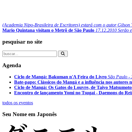
(Academia Nipo-Brasileira de Escritores) estará com o autor Gilson 
Mario Quintana visitam o Metrô de São Paulo
17.12.2010
Serão e
pesquisar no site
Agenda
Ciclo de Mangá: Bakuman n'A Feira do Livro
São Paulo - 
Bate-papo: Clássicos do Mangá e a influência nos autores n
Ciclo de Mangá: Os Gatos do Louvre, de Taiyo Matsumoto
Encontro de lançamento Yomi no Tsugai - Daemons do Re
todos os eventos
Seu Nome em Japonês