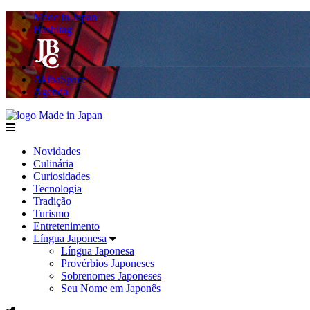
Made in Japan
Hashitag
AkibaSpace
Agenda
Made in Japan
menu
Novidades
Culinária
Curiosidades
Tecnologia
Tradição
Turismo
Entretenimento
Língua Japonesa
Língua Japonesa
Provérbios Japoneses
Sobrenomes Japoneses
Seu Nome em Japonês