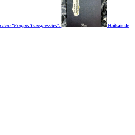
 livro "Frugais Transgressões".
Haikais de