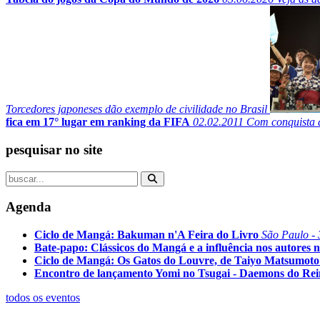
Torcedores japoneses dão exemplo de civilidade no Brasil
fica em 17° lugar em ranking da FIFA
02.02.2011
Com conquista d
pesquisar no site
Agenda
Ciclo de Mangá: Bakuman n'A Feira do Livro
São Paulo - 
Bate-papo: Clássicos do Mangá e a influência nos autores n
Ciclo de Mangá: Os Gatos do Louvre, de Taiyo Matsumoto
Encontro de lançamento Yomi no Tsugai - Daemons do Re
todos os eventos