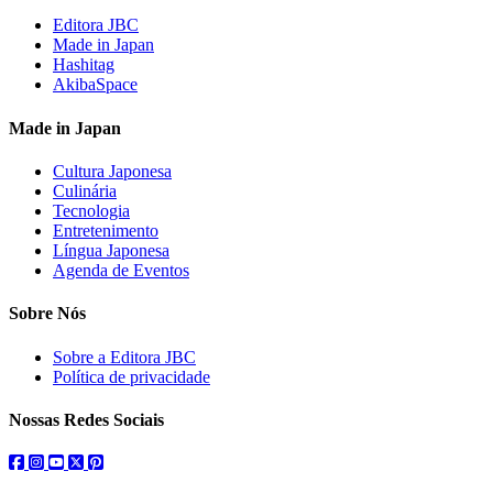
Editora JBC
Made in Japan
Hashitag
AkibaSpace
Made in Japan
Cultura Japonesa
Culinária
Tecnologia
Entretenimento
Língua Japonesa
Agenda de Eventos
Sobre Nós
Sobre a Editora JBC
Política de privacidade
Nossas Redes Sociais
facebook
instagram
youtube
twitter
pinterest