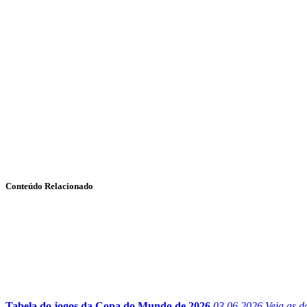
Conteúdo Relacionado
Tabela do jogos da Copa do Mundo de 2026
03.06.2026
Veja as d