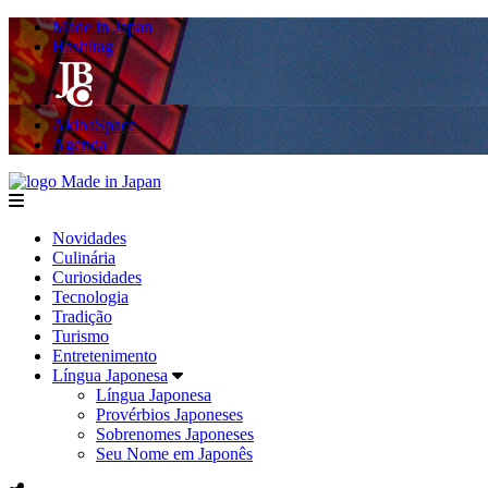
Made in Japan
Hashitag
AkibaSpace
Agenda
Made in Japan
menu
Novidades
Culinária
Curiosidades
Tecnologia
Tradição
Turismo
Entretenimento
Língua Japonesa
Língua Japonesa
Provérbios Japoneses
Sobrenomes Japoneses
Seu Nome em Japonês