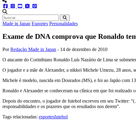
menu redes social
facebook
instagram
youtube
twitter
pinterest
abrir busca no site
Made in Japan
Esportes
Personalidades
Exame de DNA comprova que Ronaldo tem 
Por
Redação Made in Japan
-
14 de dezembro de 2010
O atacante do Corinthians Ronaldo Luís Nazário de Lima se submete
O jogador e a mãe de Alexander, a nikkei Michele Umezu, 28 anos, 
Michele é modelo, nascida em Dourados (MS), e foi ao Japão com 13 
Ronaldo e Alexander se conheceram na clínica em que foi realizado o 
Depois do encontro, o jogador de futebol escreveu em seu Twitter: 
responsabilidades e os prazeres que os resultados nos derem”.
Tags relacionadas:
esportes
futebol