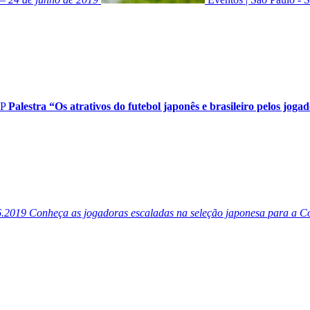
SP
Palestra “Os atrativos do futebol japonês e brasileiro pelos jogad
6.2019
Conheça as jogadoras escaladas na seleção japonesa para a 