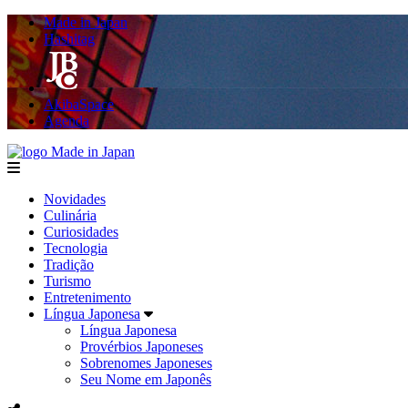
Made in Japan
Hashitag
AkibaSpace
Agenda
Made in Japan
menu
Novidades
Culinária
Curiosidades
Tecnologia
Tradição
Turismo
Entretenimento
Língua Japonesa
Língua Japonesa
Provérbios Japoneses
Sobrenomes Japoneses
Seu Nome em Japonês