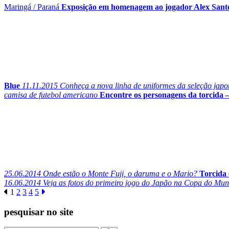
Maringá
/
Paraná
Exposição em homenagem ao jogador Alex Santos 
Blue
11.11.2015
Conheça a nova linha de uniformes da seleção japon
camisa de futebol americano
Encontre os personagens da torcida –
25.06.2014
Onde estão o Monte Fuji, o daruma e o Mario?
Torcida
16.06.2014
Veja as fotos do primeiro jogo do Japão na Copa do Mun
1
2
3
4
5
pesquisar no site