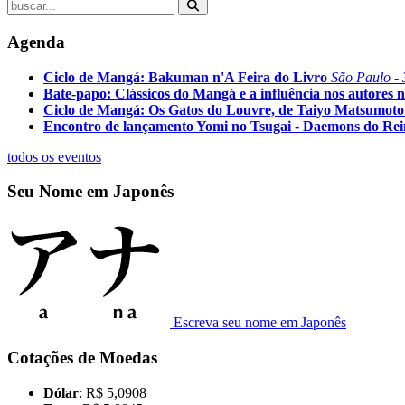
Agenda
Ciclo de Mangá: Bakuman n'A Feira do Livro
São Paulo - 
Bate-papo: Clássicos do Mangá e a influência nos autores n
Ciclo de Mangá: Os Gatos do Louvre, de Taiyo Matsumoto
Encontro de lançamento Yomi no Tsugai - Daemons do Re
todos os eventos
Seu Nome em Japonês
Escreva seu nome em Japonês
Cotações de Moedas
Dólar
: R$ 5,0908