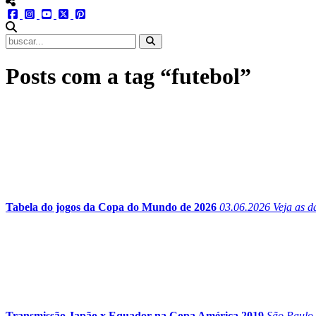
menu redes social
facebook
instagram
youtube
twitter
pinterest
abrir busca no site
Posts com a tag “futebol”
Tabela do jogos da Copa do Mundo de 2026
03.06.2026
Veja as d
Transmissão Japão x Equador na Copa América 2019
São Paulo 