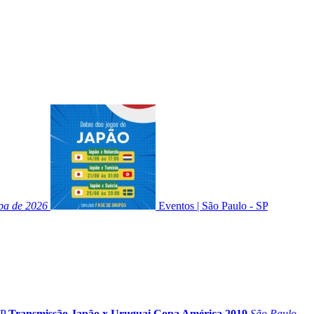
opa de 2026
Eventos
|
São Paulo - SP
SP
Transmissão Japão x Uruguai Copa América 2019
São Paulo –