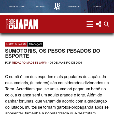
MADE IN JAPAN
HASHITAG
AKIBASPACE
AGENDA
menu
menu red
abri
Made in Japan
MADE IN JAPAN
TRADIÇÃO
SUMOTORIS, OS PESOS PESADOS DO
ESPORTE
POR
REDAÇÃO MADE IN JAPAN
-
06 DE JANEIRO DE 2006
O sumô é um dos esportes mais populares do Japão. Já
os sumotoris, (lutadores) são considerados divindades na
Terra. Acreditam que, se um sumotori pegar um bebê no
colo, a criança será um adulto grande e forte. Além de
ganhar fortunas, que variam de acordo com a graduação
do lutador, muitos se tornam garotos-propaganda após se
aposentar, tamanha a popularidade que desfrutam.