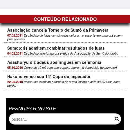
CONTEÚDO RELACIONADO
Associação cancela Torneio de Sumô da Primavera
07.02.2011
Escândalo de lutas combinadas colocam o esporte em uma crise sem
precedentes
Sumotoris admitem combinar resultados de lutas
04.02.2011
Escândalo aprofunda crise ética da Associação de Sumô do Japão
Asashoryu diz adeus aos ringues em cerimônia
05.10.2010
Cerca de 10 mil pessoas compareceram à despedida do sumotori
Hakuho vence sua 14ª Copa do Imperador
22.05.2010
Yokozuna terminou o torneio de sumô invicto e está há 30 lutas sem
perder
PESQUISAR NO SITE