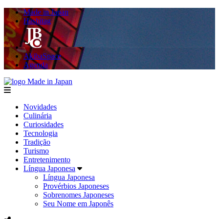
Made in Japan
Hashitag
AkibaSpace
Agenda
Made in Japan
menu
Novidades
Culinária
Curiosidades
Tecnologia
Tradição
Turismo
Entretenimento
Língua Japonesa
Língua Japonesa
Provérbios Japoneses
Sobrenomes Japoneses
Seu Nome em Japonês