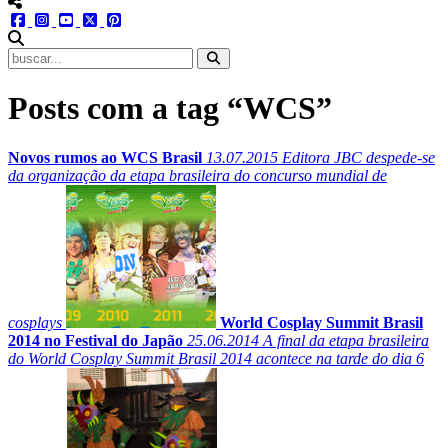
menu redes social
facebook
instagram
youtube
twitter
pinterest
abrir busca no site
Posts com a tag “WCS”
Novos rumos ao WCS Brasil
13.07.2015
Editora JBC despede-se
da organização da etapa brasileira do concurso mundial de
cosplays
World Cosplay Summit Brasil
2014 no Festival do Japão
25.06.2014
A final da etapa brasileira
do World Cosplay Summit Brasil 2014 acontece na tarde do dia 6