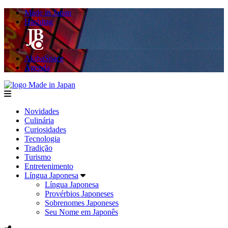
Made in Japan
Hashitag
AkibaSpace
Agenda
Made in Japan
menu
Novidades
Culinária
Curiosidades
Tecnologia
Tradição
Turismo
Entretenimento
Língua Japonesa
Língua Japonesa
Provérbios Japoneses
Sobrenomes Japoneses
Seu Nome em Japonês