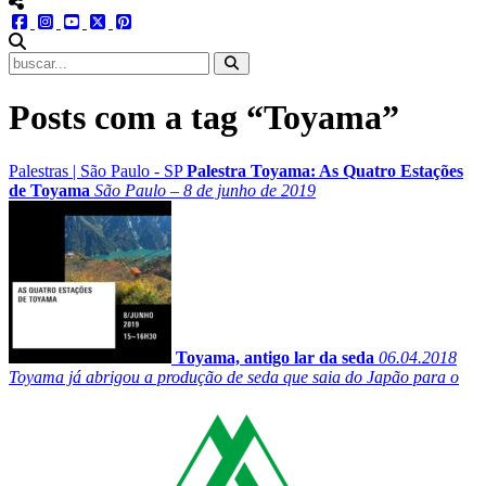
menu redes social
facebook
instagram
youtube
twitter
pinterest
abrir busca no site
Posts com a tag “Toyama”
Palestras
|
São Paulo - SP
Palestra Toyama: As Quatro Estações
de Toyama
São Paulo – 8 de junho de 2019
Toyama, antigo lar da seda
06.04.2018
Toyama já abrigou a produção de seda que saia do Japão para o