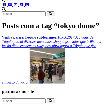
menu redes social
facebook
instagram
youtube
twitter
pinterest
abrir busca no site
Posts com a tag “tokyo dome”
Venha para a Tóquio subterrânea
10.03.2017
A cidade de
Tóquio possui diversos mercados, shoppings e lojas que brilham a
luz do dia e enchem as ruas, descubra agora a Tóquio que fica
embaixo da terra.
pesquisar no site