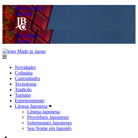
Made in Japan
Hashitag
AkibaSpace
Agenda
Made in Japan
menu
Novidades
Culinária
Curiosidades
Tecnologia
Tradição
Turismo
Entretenimento
Língua Japonesa
Língua Japonesa
Provérbios Japoneses
Sobrenomes Japoneses
Seu Nome em Japonês