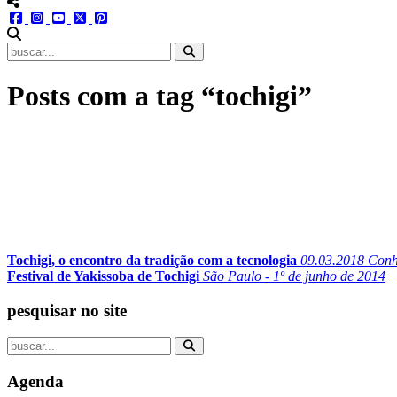
menu redes social
facebook
instagram
youtube
twitter
pinterest
abrir busca no site
Posts com a tag “tochigi”
Tochigi, o encontro da tradição com a tecnologia
09.03.2018
Conhe
Festival de Yakissoba de Tochigi
São Paulo - 1º de junho de 2014
pesquisar no site
Agenda