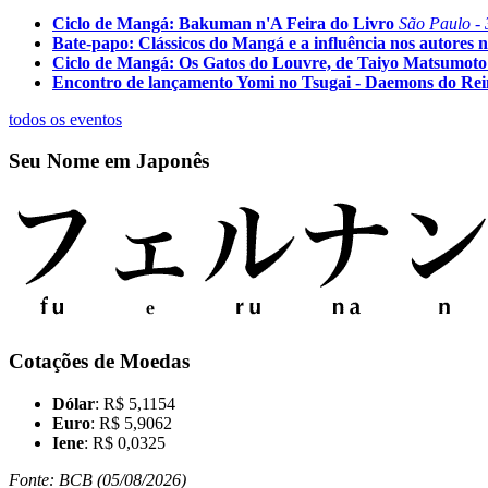
Ciclo de Mangá: Bakuman n'A Feira do Livro
São Paulo - 
Bate-papo: Clássicos do Mangá e a influência nos autores n
Ciclo de Mangá: Os Gatos do Louvre, de Taiyo Matsumoto
Encontro de lançamento Yomi no Tsugai - Daemons do Re
todos os eventos
Seu Nome em Japonês
Cotações de Moedas
Dólar
: R$ 5,1154
Euro
: R$ 5,9062
Iene
: R$ 0,0325
Fonte: BCB (05/08/2026)