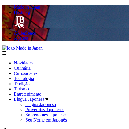
Made in Japan
Hashitag
AkibaSpace
Agenda
Made in Japan
menu
Novidades
Culinária
Curiosidades
Tecnologia
Tradição
Turismo
Entretenimento
Língua Japonesa
Língua Japonesa
Provérbios Japoneses
Sobrenomes Japoneses
Seu Nome em Japonês