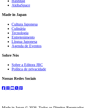
Hashitag
AkibaSpace
Made in Japan
Cultura Japonesa
Culinária
Tecnologia
Entretenimento
Língua Japonesa
Agenda de Eventos
Sobre Nós
Sobre a Editora JBC
Política de privacidade
Nossas Redes Sociais
facebook
instagram
youtube
twitter
pinterest
Made in Japan © 2026. Todos os Direitos Reservados