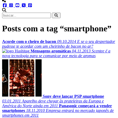
menu redes social
facebook
instagram
youtube
twitter
pinterest
abrir busca no site
Posts com a tag “smartphone”
Acorde com o cheiro de bacon
09.10.2014
E se o seu despertador
pudesse te acordar com um cheirinho de bacon no ar?
Mensagens aromáticas
04.11.2013
Scentee é a
nova tecnologia para se comunicar por meio de aromas
Sony deve lançar PSP smartphone
03.01.2011
Aparelho deve chegar às prateleiras da Europa e
América do Norte ainda em 2011
Panasonic começará a vender
smartphones
18.11.2010
Empresa entrará no mercado japonês de
smartphones em 2011