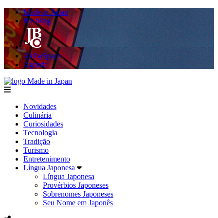
Made in Japan
Hashitag
AkibaSpace
Agenda
Made in Japan
menu
Novidades
Culinária
Curiosidades
Tecnologia
Tradição
Turismo
Entretenimento
Língua Japonesa
Língua Japonesa
Provérbios Japoneses
Sobrenomes Japoneses
Seu Nome em Japonês