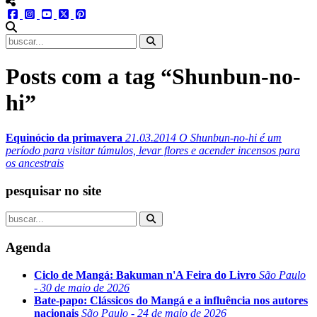
menu redes social
facebook
instagram
youtube
twitter
pinterest
abrir busca no site
Posts com a tag “Shunbun-no-
hi”
Equinócio da primavera
21.03.2014
O Shunbun-no-hi é um
período para visitar túmulos, levar flores e acender incensos para
os ancestrais
pesquisar no site
Agenda
Ciclo de Mangá: Bakuman n'A Feira do Livro
São Paulo
- 30 de maio de 2026
Bate-papo: Clássicos do Mangá e a influência nos autores
nacionais
São Paulo - 24 de maio de 2026