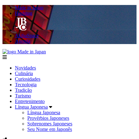
Made in Japan
Hashitag
AkibaSpace
Agenda
Made in Japan
menu
Novidades
Culinária
Curiosidades
Tecnologia
Tradição
Turismo
Entretenimento
Língua Japonesa
Língua Japonesa
Provérbios Japoneses
Sobrenomes Japoneses
Seu Nome em Japonês