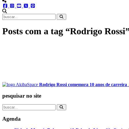
menu redes social
facebook
instagram
youtube
twitter
pinterest
abrir busca no site
Posts com a tag “Rodrigo Rossi
Rodrigo Rossi comemora 10 anos de carreira
pesquisar no site
Agenda