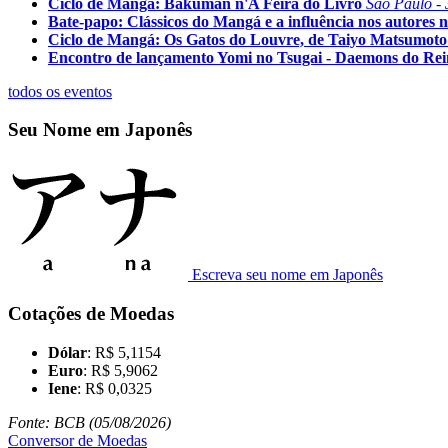
Ciclo de Mangá: Bakuman n'A Feira do Livro
São Paulo - 
Bate-papo: Clássicos do Mangá e a influência nos autores n
Ciclo de Mangá: Os Gatos do Louvre, de Taiyo Matsumoto
Encontro de lançamento Yomi no Tsugai - Daemons do Re
todos os eventos
Seu Nome em Japonês
Escreva seu nome em Japonês
Cotações de Moedas
Dólar
: R$ 5,1154
Euro
: R$ 5,9062
Iene
: R$ 0,0325
Fonte: BCB (05/08/2026)
Conversor de Moedas