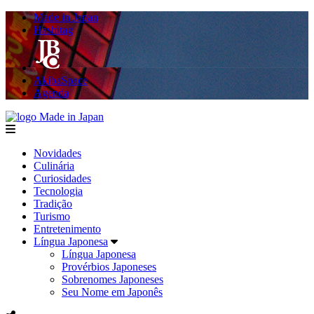
Made in Japan
Hashitag
AkibaSpace
Agenda
Made in Japan
menu
Novidades
Culinária
Curiosidades
Tecnologia
Tradição
Turismo
Entretenimento
Língua Japonesa
Língua Japonesa
Provérbios Japoneses
Sobrenomes Japoneses
Seu Nome em Japonês