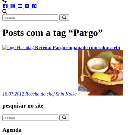
menu redes social
facebook
instagram
youtube
twitter
pinterest
abrir busca no site
Posts com a tag “Pargo”
Receita: Pargo empanado com sakura ebi
18.07.2012
Receita do chef Shin Koike
pesquisar no site
Agenda