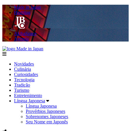
Made in Japan
Hashitag
AkibaSpace
Agenda
Made in Japan
menu
Novidades
Culinária
Curiosidades
Tecnologia
Tradição
Turismo
Entretenimento
Língua Japonesa
Língua Japonesa
Provérbios Japoneses
Sobrenomes Japoneses
Seu Nome em Japonês