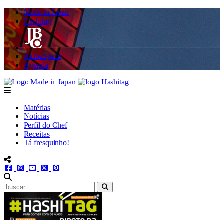
Made in Japan
Hashitag
AkibaSpace
Agenda
Powered By Made in Japan
Hashitag
menu
Matérias
Notícias
Perfil do Chef
Receitas
Tá fresquinho!
menu redes social
facebook
instagram
youtube
twitter
pinterest
abrir busca no site