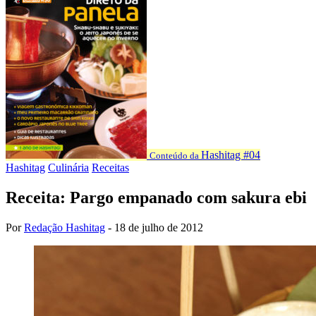
Hashitag #04
Conteúdo da
Hashitag
Culinária
Receitas
Receita: Pargo empanado com sakura ebi
Por
Redação Hashitag
-
18 de julho de 2012