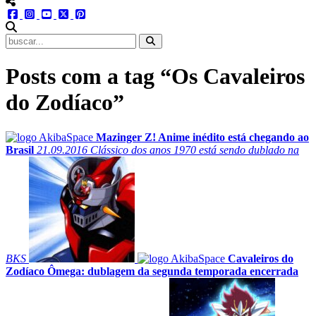
menu redes social
facebook
instagram
youtube
twitter
pinterest
abrir busca no site
Posts com a tag “Os Cavaleiros
do Zodíaco”
Mazinger Z! Anime inédito está chegando ao
Brasil
21.09.2016
Clássico dos anos 1970 está sendo dublado na
BKS
Cavaleiros do
Zodíaco Ômega: dublagem da segunda temporada encerrada