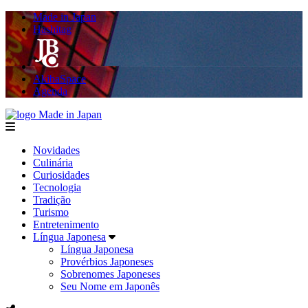
Made in Japan
Hashitag
AkibaSpace
Agenda
Made in Japan
menu
Novidades
Culinária
Curiosidades
Tecnologia
Tradição
Turismo
Entretenimento
Língua Japonesa
Língua Japonesa
Provérbios Japoneses
Sobrenomes Japoneses
Seu Nome em Japonês