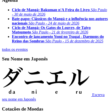
Agenda
Ciclo de Mangá: Bakuman n'A Feira do Livro
São Paulo
- 30 de maio de 2026
Bate-papo: Clássicos do Mangá e a influência nos autores
nacionais
São Paulo - 24 de maio de 2026
Ciclo de Mangá: Os Gatos do Louvre, de Taiyo
Matsumoto
São Paulo - 21 de fevereiro de 2026
Encontro de lançamento Yomi no Tsugai - Daemons do
Reino das Sombras
São Paulo - 15 de dezembro de 2025
todos os eventos
Seu Nome em Japonês
Escreva
seu nome em Japonês
Cotações de Moedas