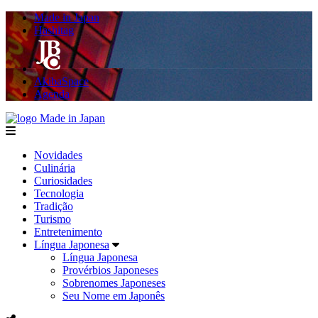
Made in Japan
Hashitag
AkibaSpace
Agenda
Made in Japan
menu
Novidades
Culinária
Curiosidades
Tecnologia
Tradição
Turismo
Entretenimento
Língua Japonesa
Língua Japonesa
Provérbios Japoneses
Sobrenomes Japoneses
Seu Nome em Japonês