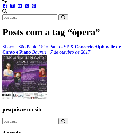
menu redes social
facebook
instagram
youtube
twitter
pinterest
abrir busca no site
Posts com a tag “ópera”
Shows
|
São Paulo
/
São Paulo - SP
X Concerto Alphaville de
Canto e Piano
Baureri - 7 de outubro de 2017
pesquisar no site