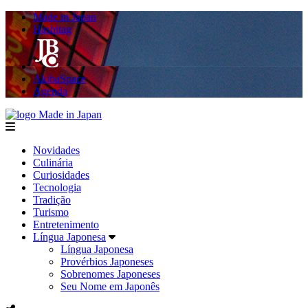
Made in Japan
Hashitag
AkibaSpace
Agenda
Made in Japan
menu
Novidades
Culinária
Curiosidades
Tecnologia
Tradição
Turismo
Entretenimento
Língua Japonesa
Língua Japonesa
Provérbios Japoneses
Sobrenomes Japoneses
Seu Nome em Japonês