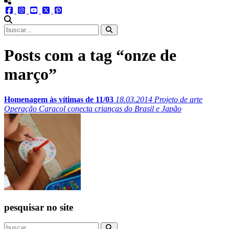
menu redes social
facebook
instagram
youtube
twitter
pinterest
abrir busca no site
Posts com a tag “onze de
março”
Homenagem às vítimas de 11/03
18.03.2014
Projeto de arte
Operação Caracol conecta crianças do Brasil e Japão
pesquisar no site