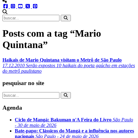
menu redes social
facebook
instagram
youtube
twitter
pinterest
abrir busca no site
Posts com a tag “Mario
Quintana”
Haikais de Mario Quintana visitam o Metrô de São Paulo
17.12.2010
Serão expostos 10 haikais do poeta gaúcho em estações
do metrô paulistano
pesquisar no site
Agenda
Ciclo de Mangá: Bakuman n'A Feira do Livro
São Paulo
- 30 de maio de 2026
Bate-papo: Clássicos do Mangá e a influência nos autores
nacionais
São Paulo - 24 de maio de 2026