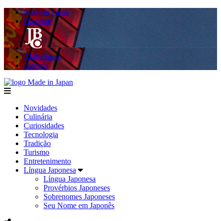
Made in Japan
Hashitag
AkibaSpace
Agenda
Made in Japan
menu
Novidades
Culinária
Curiosidades
Tecnologia
Tradição
Turismo
Entretenimento
Língua Japonesa
Língua Japonesa
Provérbios Japoneses
Sobrenomes Japoneses
Seu Nome em Japonês